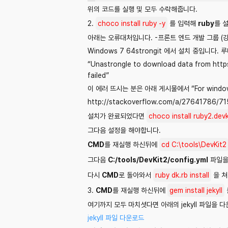
위의 코드를 실행 및 모두 수락해줍니다.
2.
choco install ruby -y
를 입력해
ruby
를 
아래는 오류대처입니다. -프론트 엔드 개발 그룹 (강
Windows 7 64strongit 에서 설치 중입니다.
“Unastrongle to download data from https
failed”
이 에러 뜨시는 분은 아래 게시물에서 “For window
http://stackoverflow.com/a/27641786/7
설치가 완료되었다면
choco install ruby2.devk
그다음 설정을 해야합니다.
CMD
를 재실행 하신뒤에
cd C:\tools\DevKit2
그다음
C:/tools/DevKit2/config.yml
파일을
다시
CMD
로 돌아와서
ruby dk.rb install
을 쳐
3.
CMD
를 재실행 하신뒤에
gem install jekyll
여기까지 모두 마치셧다면 아래의 jekyll 파일을 
jekyll 파일 다운로드