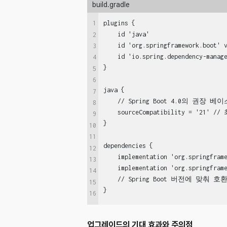
build.gradle
1
plugins {
    id 'java'
2
    id 'org.springframework.boot' 
3
    id 'io.spring.dependency-manag
4
}
5
6
java {
7
    // Spring Boot 4.0의 권장 
8
    sourceCompatibility = '2
9
}
10
11
dependencies {
12
    implementation 'org.springfram
13
    implementation 'org.springfram
14
    // Spring Boot 버전에 
15
}
16
업그레이드의 기대 효과와 주의점