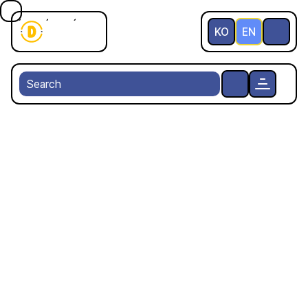
KO
EN