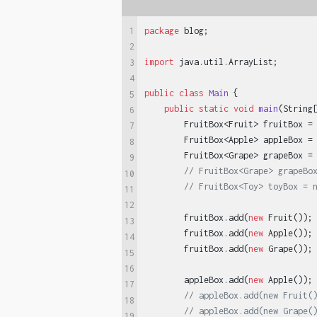
1
package
 blog;

2
import
 java.util.ArrayList;

3
4
public
class
Main
{

5
public
static
void
main
(String
6
        FruitBox<Fruit> fruitBox =
7
        FruitBox<Apple> appleBox =
8
        FruitBox<Grape> grapeBox =
9
// FruitBox<Grape> grapeBo
10
// FruitBox<Toy> toyBox = 
11
12
        fruitBox.add(
new
 Fruit());

13
        fruitBox.add(
new
 Apple());

14
        fruitBox.add(
new
 Grape());

15
16
        appleBox.add(
new
 Apple());

17
// appleBox.add(new Fruit(
18
// appleBox.add(new Grape(
19