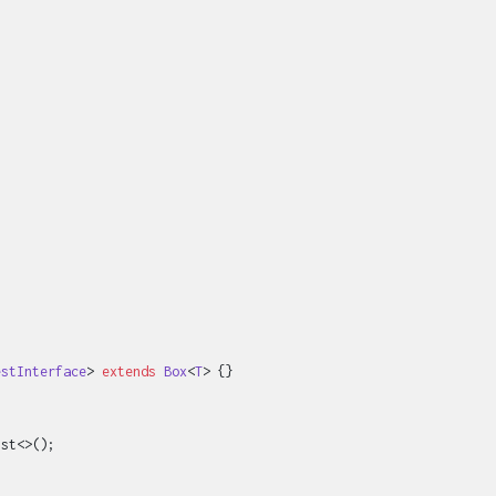
estInterface
> 
extends
Box
<
T
> 
{}

st<>();
