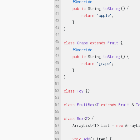
@Override
40
public
 String 
toString
()
{

41
return
"apple"
;

42
    }

43
}

44
45
class
Grape
extends
Fruit
{

46
@Override
47
public
 String 
toString
()
{

48
return
"grape"
;

49
    }

50
}

51
52
class
Toy
{}

53
54
class
FruitBox
<
T
extends
Fruit
 & 
T
55
56
class
Box
<
T
> 
{

57
    ArrayList<T> list = 
new
 ArrayLi
58
void
add
(T item)
{

59