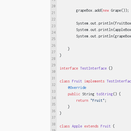
20
        grapeBox.add(
new
 Grape());

21
22
        System.out.println(fruitBo
23
        System.out.println(appleBo
24
        System.out.println(grapeBo
25
26
    }

27
}

28
29
interface
TestInterface
{}

30
31
class
Fruit
implements
TestInterfa
32
@Override
33
public
 String 
toString
()
{

34
return
"Fruit"
;

35
    }

36
}

37
38
class
Apple
extends
Fruit
{

39