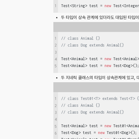
1
Test<String> test = 
new
 Test<Intege
두 타입이 상속 관계에 있더라도 대입된 타입이
1
// class Animal {}
// class Dog extends Animal{}
2
3
Test<Animal> test = 
new
 Test<Animal>
4
Test<Animal> test = 
new
 Test<Dog>()
5
두 지네릭 클래스의 타입이 상속관계에 있고, 
1
// class Test01<T> extends Test<T> 
// class Animal {}
2
// class Dog extends Animal{}
3
4
Test<Animal> test = 
new
 Test01<Anima
5
Test<Dog> test = 
new
 Test01<Dog>();

6