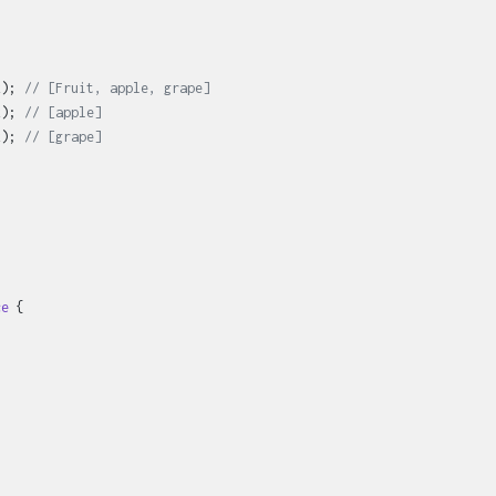
x); 
// [Fruit, apple, grape]
x); 
// [apple]
x); 
// [grape]
ce
{
