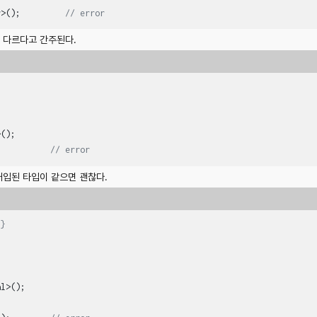
r>();         
// error
 다르다고 간주된다.
();

;          
// error
대입된 타입이 같으면 괜찮다.
{}
l>();
