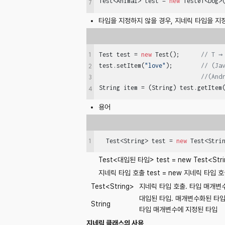
Test<Animal> test = 
new
 Test01<Dog>
7
타입을 지정하지 않을 경우, 지네릭 타입을 지
1
Test test = 
new
 Test();      
// T →
test.setItem(
"love"
);        
// (Ja
2
//(And
3
String item = (String) test.getItem
4
용어
1
  Test<String> test = 
new
 Test<Stri
Test<
대입된 타입
> test = new Test<Stri
지네릭 타입 호출
test = new
지네릭 타입 호
Test<String>
지네릭 타입 호출. 타입 매개변
대입된 타입. 매개변수화된 타입 Pa
String
타입 매개변수에 지정된 타입
지네릭 클래스의 사용