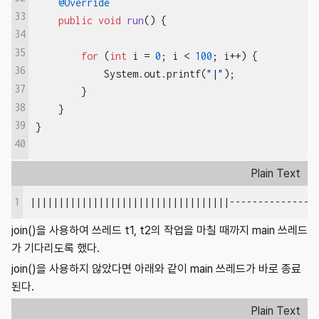
@Override
33
public
void
run
()
{

34
35
for
 (
int
 i = 
0
; i < 
100
; i++) {

36
            System.out.printf(
"|"
);

37
        }

38
    }

39
}
40
Plain Text
1
|||||||||||||||||||||||||||||||||||---------------
join()을 사용하여 쓰레드 t1, t2의 작업을 마칠 때까지 main 쓰레드
가 기다리도록 했다.
join()을 사용하지 않았다면 아래와 같이 main 쓰레드가 바로 종료
된다.
Plain Text