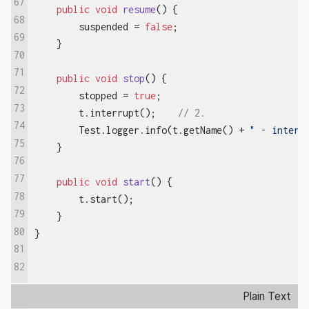
67
public
void
resume
()
{

68
        suspended = 
false
;

69
    }

70
71
public
void
stop
()
{

72
        stopped = 
true
;

73
        t.interrupt();    
// 2.
74
        Test.logger.info(t.getName() + 
" - interr
75
    }

76
77
public
void
start
()
{

78
        t.start();

79
    }

80
}
81
82
Plain Text