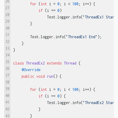
26
for
 (
int
 i = 
0
; i < 
100
; i++) {

27
if
 (i == 
0
)

28
                Test.logger.info(
"ThreadEx1 Start
29
        }

30
31
        Test.logger.info(
"ThreadEx1 End"
);

32
    }

33
}

34
35
class
ThreadEx2
extends
Thread
{

36
@Override
37
public
void
run
()
{

38
39
for
 (
int
 i = 
0
; i < 
100
; i++) {

40
if
 (i == 
0
) {

41
                Test.logger.info(
"ThreadEx2 Start
42
            }

43
        }
