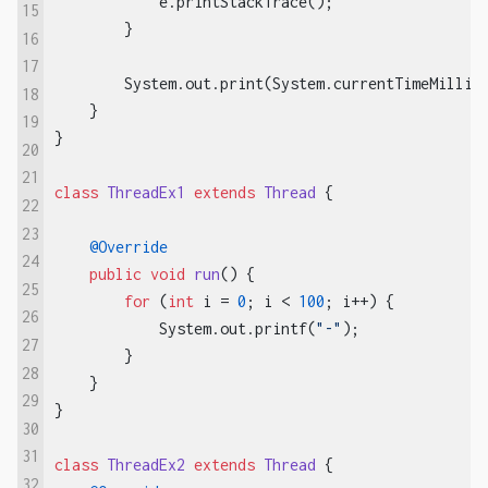
            e.printStackTrace();

15
        }

16
17
        System.out.print(System.currentTimeMillis
18
    }

19
}

20
21
class
ThreadEx1
extends
Thread
{

22
23
@Override
24
public
void
run
()
{

25
for
 (
int
 i = 
0
; i < 
100
; i++) {

26
            System.out.printf(
"-"
);

27
        }

28
    }

29
}

30
31
class
ThreadEx2
extends
Thread
{

32