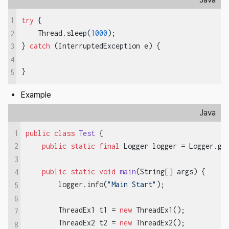
1
try
 {

    Thread.sleep(
1000
);

2
} 
catch
 (InterruptedException e) {

3
4
}
5
Example
Java
1
public
class
Test
{

public
static
final
 Logger logger = Logger.get
2
3
public
static
void
main
(String[] args)
{

4
        logger.info(
"Main Start"
);

5
6
        ThreadEx1 t1 = 
new
 ThreadEx1();

7
        ThreadEx2 t2 = 
new
 ThreadEx2();

8