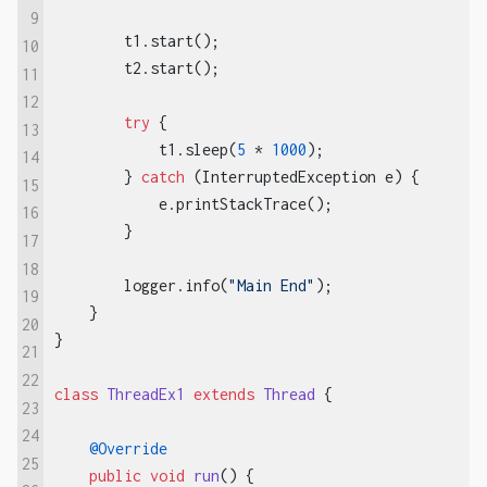
9
        t1.start();

10
        t2.start();

11
12
try
 {

13
            t1.sleep(
5
 * 
1000
);

14
        } 
catch
 (InterruptedException e) {

15
            e.printStackTrace();

16
        }

17
18
        logger.info(
"Main End"
);

19
    }

20
}

21
22
class
ThreadEx1
extends
Thread
{

23
24
@Override
25
public
void
run
()
{
