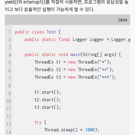
yield()와 interrupt()를 적절히 사용하면, 프로그램의 응답성을 높
이고 보다 효율적인 실행이 가능하게 할 수 있다.
Java
1
public
class
Test
{

public
static
final
 Logger logger = Logger.get
2
3
public
static
void
main
(String[] args)
{

4
        ThreadEx t1 = 
new
 ThreadEx(
"*"
);

5
        ThreadEx t2 = 
new
 ThreadEx(
"**"
);

6
        ThreadEx t3 = 
new
 ThreadEx(
"***"
);

7
8
        t1.start();

9
        t2.start();

10
        t3.start();

11
12
try
 {

13
            Thread.sleep(
2
 * 
1000
);

14