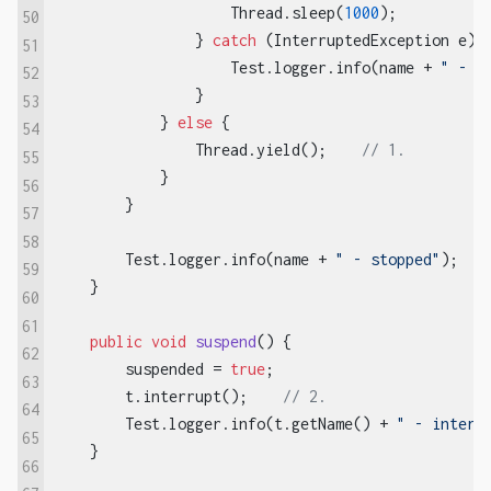
                    Thread.sleep(
1000
);

50
                } 
catch
 (InterruptedException e) {
51
                    Test.logger.info(name + 
" - i
52
                }

53
            } 
else
 {

54
                Thread.yield();    
// 1.
55
            }

56
        }

57
58
        Test.logger.info(name + 
" - stopped"
);

59
    }

60
61
public
void
suspend
()
{

62
        suspended = 
true
;

63
        t.interrupt();    
// 2.
64
        Test.logger.info(t.getName() + 
" - interr
65
    }

66