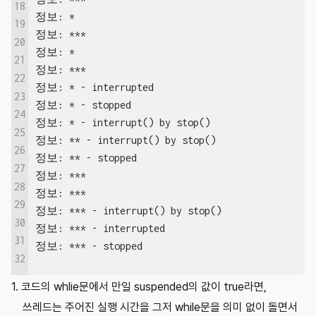
18
정보: *

19
정보: ***

20
정보: *

21
정보: ***

22
정보: * - interrupted

23
정보: * - stopped

24
정보: * - interrupt() by stop()

25
정보: ** - interrupt() by stop()

26
정보: ** - stopped

27
정보: ***

28
정보: ***

29
정보: *** - interrupt() by stop()

30
정보: *** - interrupted

31
정보: *** - stopped
32
1. 코드의 whlie문에서 만일 suspended의 값이 true라면,
쓰레드는 주어진 실행 시간을 그저 while문을 의미 없이 돌면서