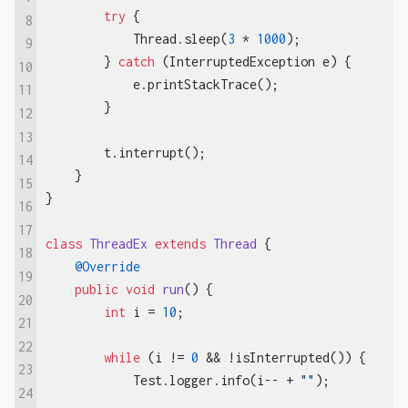
try
 {

8
            Thread.sleep(
3
 * 
1000
);

9
        } 
catch
 (InterruptedException e) {

10
            e.printStackTrace();

11
        }

12
13
        t.interrupt();

14
    }

15
}

16
17
class
ThreadEx
extends
Thread
{

18
@Override
19
public
void
run
()
{

20
int
 i = 
10
;

21
22
while
 (i != 
0
 && !isInterrupted()) {

23
            Test.logger.info(i-- + 
""
);

24