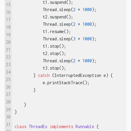
            t1.suspend();

15
            Thread.sleep(
2
 * 
1000
);

16
            t2.suspend();

17
            Thread.sleep(
2
 * 
1000
);

18
            t1.resume();

19
            Thread.sleep(
3
 * 
1000
);

20
            t1.stop();

21
            t2.stop();

22
            Thread.sleep(
2
 * 
1000
);

23
            t3.stop();

24
        } 
catch
 (InterruptedException e) {

25
            e.printStackTrace();

26
        }

27
28
    }

29
}

30
31
class
ThreadEx
implements
Runnable
{
