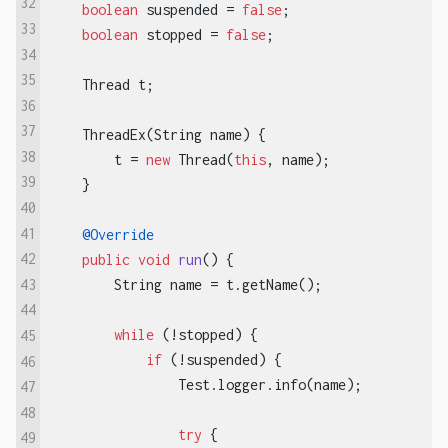
32
boolean
 suspended = 
false
;

33
boolean
 stopped = 
false
;

34
35
    Thread t;

36
37
    ThreadEx(String name) {

38
        t = 
new
 Thread(
this
, name);

39
    }

40
41
@Override
42
public
void
run
()
{

43
        String name = t.getName();

44
while
 (!stopped) {

45
if
 (!suspended) {

46
                Test.logger.info(name);

47
48
try
 {

49