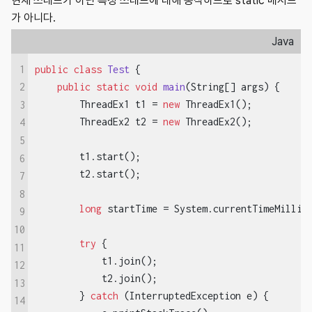
현재 쓰레드가 아닌 특정 쓰레드에 대해 동작하므로 static 메서드
가 아니다.
Java
1
public
class
Test
{

public
static
void
main
(String[] args)
{

2
        ThreadEx1 t1 = 
new
 ThreadEx1();

3
        ThreadEx2 t2 = 
new
 ThreadEx2();

4
5
        t1.start();

6
        t2.start();

7
8
long
 startTime = System.currentTimeMillis(
9
10
try
 {

11
            t1.join();

12
            t2.join();

13
        } 
catch
 (InterruptedException e) {

14