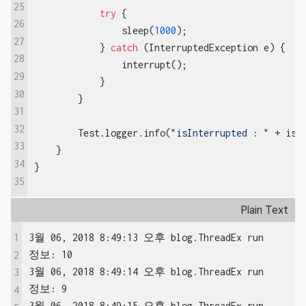
25
try
 {

26
                sleep(
1000
);

27
            } 
catch
 (InterruptedException e) {

28
                interrupt();

29
            }

30
        }

31
32
        Test.logger.info(
"isInterrupted : "
 + isIn
33
    }

34
}
35
Plain Text
1
3월 06, 2018 8:49:13 오후 blog.ThreadEx run

정보: 10

2
3월 06, 2018 8:49:14 오후 blog.ThreadEx run

3
정보: 9

4
3월 06, 2018 8:49:15 오후 blog.ThreadEx run
