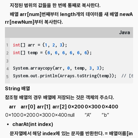
지정된 범위의 값들을 한 번에 통째로 복사한다.
배열 arr[num]번째부터 length개의 데이터를 새 배열 newA
rr[newNum]부터 복사한다.
Java
1
int
[] arr = {
1
, 
2
, 
3
int
[] temp = {
6
, 
6
, 
6
, 
6
, 
6
, 
6
};

2
3
System.arraycopy(arr, 
0
, temp, 
3
, 
3
);

4
System.out.println(Arrays.toString(temp));  
// [6,
5
String 배열
참조형 배열의 경우 배열에 저장되는 것은 객체의 주소다.
arr
arr[0]
arr[1]
arr[2]
0x200
0x300
0x400
0x100
0x200
0x300
0x400
null
“A”
“b”
charAt(int index)
문자열에서 해당 index에 있는 문자를 반환한다. = 배열이름[in