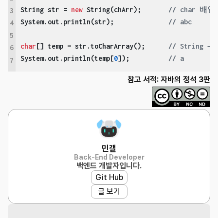
String str = 
new
 String(chArr);       
// char 배열 
3
System.out.println(str);              
// abc
4
5
char
[] temp = str.toCharArray();      
// String →
6
System.out.println(temp[
0
]);          
// a
7
참고 서적: 자바의 정석 3판
민갤
Back-End Developer
백엔드 개발자입니다.
Git Hub
글 보기