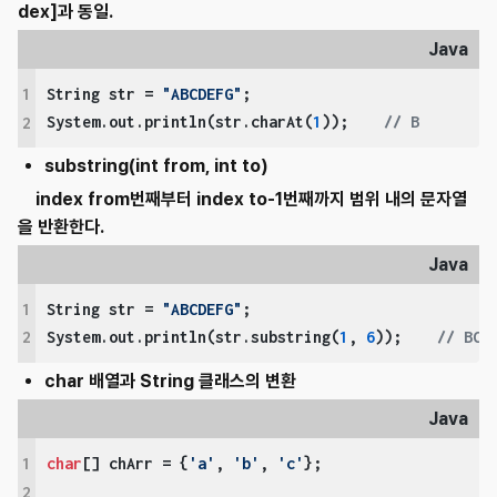
dex]과 동일.
Java
1
String str = 
"ABCDEFG"
;

System.out.println(str.charAt(
1
));    
// B
2
substring(int from, int to)
index from번째부터 index to-1번째까지 범위 내의 문자열
을 반환한다.
Java
1
String str = 
"ABCDEFG"
;

System.out.println(str.substring(
1
, 
6
));    
// BCD
2
char 배열과 String 클래스의 변환
Java
1
char
[] chArr = {
'a'
, 
'b'
, 
'c'
};

2