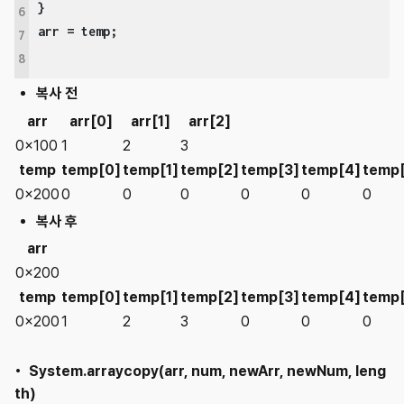
}

6
7
8
복사 전
arr
arr[0]
arr[1]
arr[2]
0x100
1
2
3
temp
temp[0]
temp[1]
temp[2]
temp[3]
temp[4]
temp
0x200
0
0
0
0
0
0
복사 후
arr
0x200
temp
temp[0]
temp[1]
temp[2]
temp[3]
temp[4]
temp
0x200
1
2
3
0
0
0
• System.arraycopy(arr, num, newArr, newNum, leng
th)