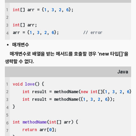
1
int
[] arr = {
1
, 
3
, 
2
, 
6
};

2
int
[] arr;

3
arr = {
1
, 
3
, 
2
, 
6
};          
// error
4
매개변수
매개변수로 배열을 받는 메서드를 호출할 경우 'new 타입[]'을
생략할 수 없다.
Java
1
void
love
()
{

int
 result = methodName(
new
int
[]{
1
, 
3
, 
2
, 
6
});
2
int
 result = methodName({
1
, 
3
, 
2
, 
6
});        
3
}

4
5
int
methodName
(
int
[] arr)
{

6
return
 arr[
0
];

7