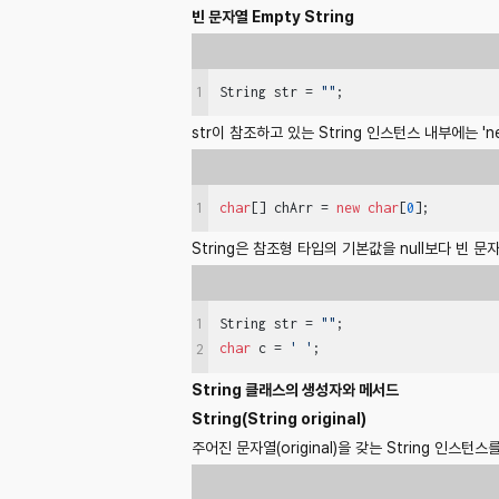
빈 문자열 Empty String
1
String str = 
""
;
str이 참조하고 있는 String 인스턴스 내부에는 'n
1
char
[] chArr = 
new
char
[
0
];
String은 참조형 타입의 기본값을 null보다 빈 
1
String str = 
""
char
 c = 
' '
;
2
String 클래스의 생성자와 메서드
String(String original)
주어진 문자열(original)을 갖는 String 인스턴스