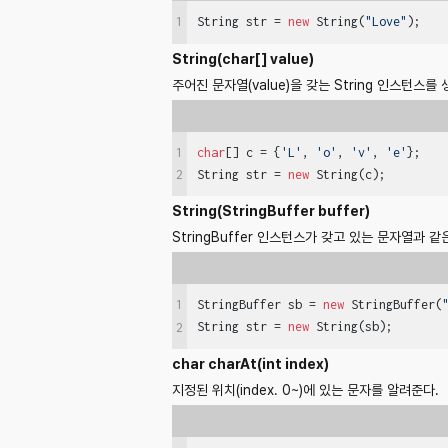
1
String str = 
new
 String(
"Love"
);   
String(char[] value)
주어진 문자열(value)을 갖는 String 인스턴스를 
1
char
[] c = {
'L'
, 
'o'
, 
'v'
, 
'e'
};

String str = 
new
 String(c);        
2
String(StringBuffer buffer)
StringBuffer 인스턴스가 갖고 있는 문자열과 같
1
StringBuffer sb = 
new
 StringBuffer(
String str = 
new
 String(sb);       
2
char charAt(int index)
지정된 위치(index. 0~)에 있는 문자를 알려준다.