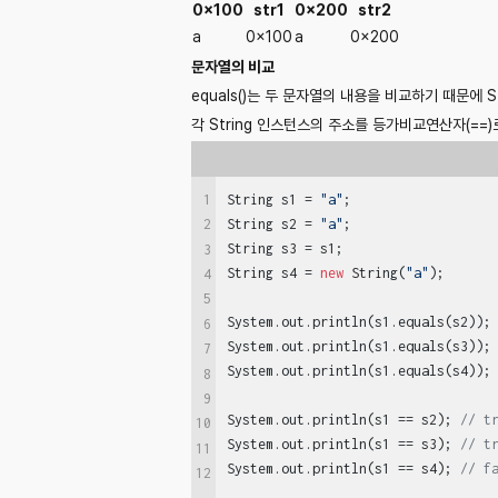
0x100
str1
0x200
str2
a
0x100
a
0x200
문자열의 비교
equals()는 두 문자열의 내용을 비교하기 때문에 
각 String 인스턴스의 주소를 등가비교연산자(==
1
String s1 = 
"a"
;

String s2 = 
"a"
;

2
String s3 = s1;

3
String s4 = 
new
 String(
"a"
);

4
5
System.out.println(s1.equals(s2));
6
System.out.println(s1.equals(s3));
7
System.out.println(s1.equals(s4));
8
9
System.out.println(s1 == s2); 
// t
10
System.out.println(s1 == s3); 
// t
11
System.out.println(s1 == s4); 
// f
12