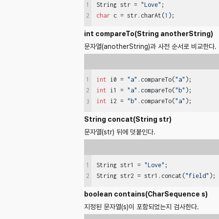
1
String str = 
"Love"
char
 c = str.charAt(
1
);            
2
int compareTo(String anotherString)
문자열(anotherString)과 사전 순서로 비교한
1
int
 i0 = 
"a"
.compareTo(
"a"
);       
int
 i1 = 
"a"
.compareTo(
"b"
);       
2
int
 i2 = 
"b"
.compareTo(
"a"
);       
3
String concat(String str)
문자열(str) 뒤에 덧붙인다.
1
String str1 = 
"Love"
;

String str2 = str1.concat(
"field"
);
2
boolean contains(CharSequence s)
지정된 문자열(s)이 포함되었는지 검사한다.