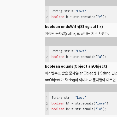
1
String str = 
"Love"
boolean
 b = str.contains(
"v"
);     
2
boolean endsWith(Strig suffix)
지정된 문자열(suffix)로 끝나는 지 검사한다.
1
String str = 
"Love"
boolean
 b = str.endsWith(
"a"
);     
2
boolean equals(Object anObject)
매개변수로 받은 문자열(anObject)과 Stirng
anObject가 String이 아니거나 문자열이 다르면 
1
String str = 
"Love"
boolean
 b1 = str.equals(
"love"
);   
2
boolean
 b2 = str.equals(
"lo"
);     
3