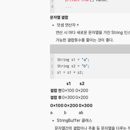
3
    ...
4
문자열 결합
덧셈 연산자 +
연산 시 마다 새로운 문자열을 가진 String 
가능한 결합횟수를 줄이는 것이 좋다.
1
String s1 = 
"a"
;

String s2 = 
"b"
;

2
s1 = s1 + s2;
3
s1
s2
결합 전
0x100
0x200
결합 후
0x300
0x200
0x100
0x200
0x300
a
b
ab
StringBuffer 클래스
문자열간의 결합이나 추출 등 문자열을 다루는 작