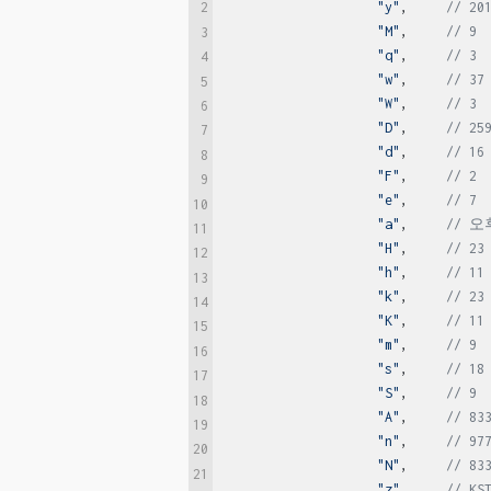
"y"
,     
// 20
2
"M"
,     
// 9
3
"q"
,     
// 3
4
"w"
,     
// 37
5
"W"
,     
// 3
6
"D"
,     
// 25
7
"d"
,     
// 16
8
"F"
,     
// 2
9
"e"
,     
// 7
10
"a"
,     
// 오
11
"H"
,     
// 23
12
"h"
,     
// 11
13
"k"
,     
// 23
14
"K"
,     
// 11
15
"m"
,     
// 9
16
"s"
,     
// 18
17
"S"
,     
// 9
18
"A"
,     
// 83
19
"n"
,     
// 97
20
"N"
,     
// 83
21
"z"
,     
// KS