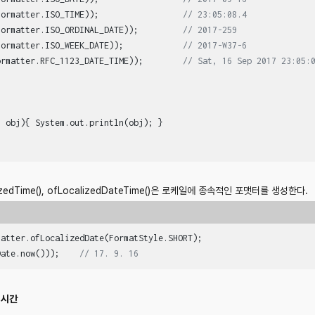
Formatter.ISO_TIME));                 
// 23:05:08.4
Formatter.ISO_ORDINAL_DATE));         
// 2017-259
Formatter.ISO_WEEK_DATE));            
// 2017-W37-6
ormatter.RFC_1123_DATE_TIME));        
// Sat, 16 Sep 2017 23:05:
t obj)
{ System.out.println(obj); }

calizedTime(), ofLocalizedDateTime()은 로케일에 종속적인 포맷터를 생성한다.
atter.ofLocalizedDate(FormatStyle.SHORT);

Date.now()));    
// 17. 9. 16
시간