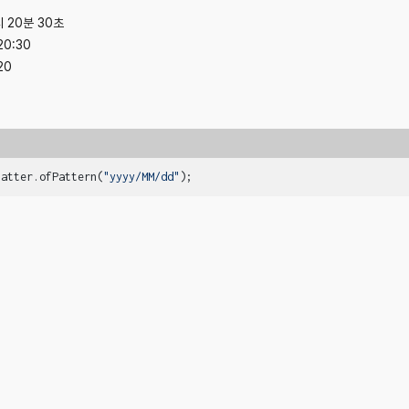
 20분 30초
20:30
20
matter.ofPattern(
"yyyy/MM/dd"
);