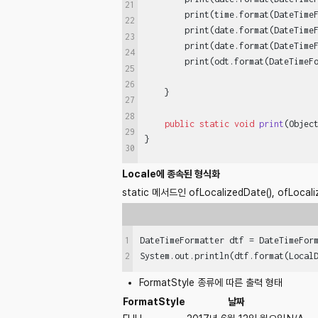
21
        print(time.format(DateTime
22
        print(date.format(DateTime
23
        print(date.format(DateTime
24
        print(odt.format(DateTimeF
25
26
    }

27
28
public
static
void
print
(Objec
29
}
30
Locale에 종속된 형식화
static 메서드인 ofLocalizedDate(), ofLo
1
DateTimeFormatter dtf = DateTimeForm
System.out.println(dtf.format(Local
2
FormatStyle 종류에 따른 출력 형태
FormatStyle
날짜