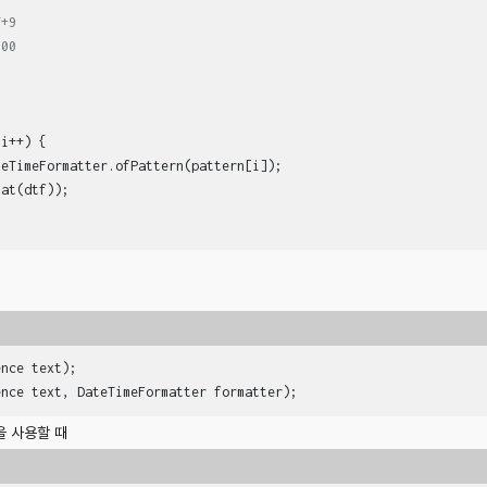
T+9
900
9
i++) {

ence text)
ence text, DateTimeFormatter formatter)
;
식을 사용할 때