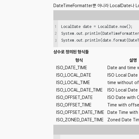
DateTimeFormatter뿐 아니라 LocalDate나
1
LocalDate date = LocalDate.now();

System.out.println(DateTimeFormatte
2
System.out.println(date.format(Date
3
상수로 정의된 형식들
형식
설명
ISO_DATE_TIME
Date and time w
ISO_LOCAL_DATE
ISO Local Date
ISO_LOCAL_TIME
time without of
ISO_LOCAL_DATE_TIME
ISO Local Date
ISO_OFFSET_DATE
ISO Date with 
ISO_OFFSET_TIME
Time with offse
ISO_OFFSET_DATE_TIME
Date Time with
ISO_ZONED_DATE_TIME
Zoned Date Ti