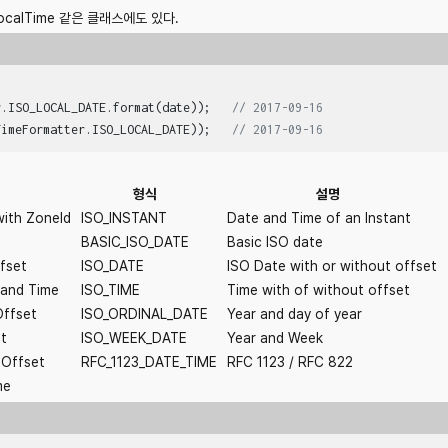
 LocalTime 같은 클래스에도 있다.
r.ISO_LOCAL_DATE.format(date));   
// 2017-09-16
TimeFormatter.ISO_LOCAL_DATE));   
// 2017-09-16
형식
설명
ith Zoneld
ISO_INSTANT
Date and Time of an Instant
BASIC_ISO_DATE
Basic ISO date
fset
ISO_DATE
ISO Date with or without offset
 and Time
ISO_TIME
Time with of without offset
Offset
ISO_ORDINAL_DATE
Year and day of year
t
ISO_WEEK_DATE
Year and Week
 Offset
RFC_1123_DATE_TIME
RFC 1123 / RFC 822
me