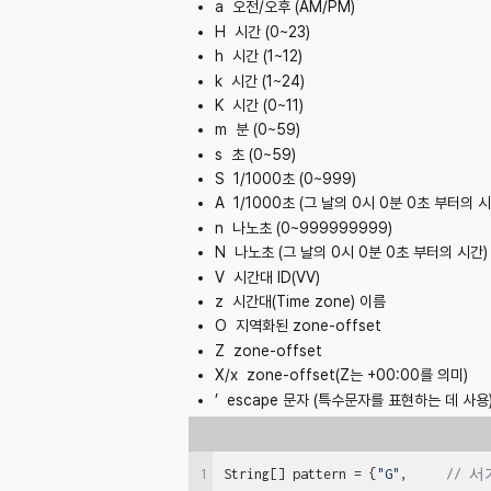
a
오전/오후 (AM/PM)
H
시간 (0~23)
h
시간 (1~12)
k
시간 (1~24)
K
시간 (0~11)
m
분 (0~59)
s
초 (0~59)
S
1/1000초 (0~999)
A
1/1000초 (그 날의 0시 0분 0초 부터의 시
n
나노초 (0~999999999)
N
나노초 (그 날의 0시 0분 0초 부터의 시간)
V
시간대 ID(VV)
z
시간대(Time zone) 이름
O
지역화된 zone-offset
Z
zone-offset
X/x
zone-offset(Z는 +00:00를 의미)
’
escape 문자 (특수문자를 표현하는 데 사용
1
String[] pattern = {
"G"
,     
// 서