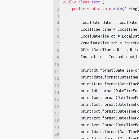
1
public
class
Test
{

public
static
void
main
(String
2
3
        LocalDate date = LocalDate.
4
        LocalTime time = LocalTime.
5
        LocalDateTime dt = LocalDat
6
        ZonedDateTime zdt = ZonedDa
7
        OffsetDateTime odt = zdt.to
8
        Instant in = Instant.now();
9
10
        print(dt.format(DateTimeFo
11
        print(date.format(DateTime
12
        print(time.format(DateTime
13
        print(dt.format(DateTimeFo
14
        print(odt.format(DateTimeF
15
        print(odt.format(DateTimeF
16
        print(odt.format(DateTimeF
17
        print(zdt.format(DateTimeF
18
        print(zdt.format(DateTimeF
19
        print(date.format(DateTime
20
        print(date.format(DateTime