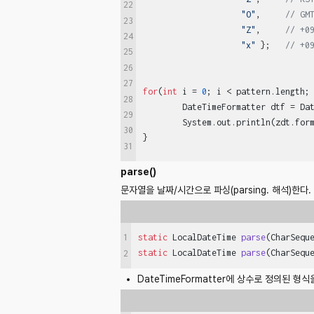
22
"O"
,     
// GM
23
"Z"
,     
// +0
24
"x"
 };   
// +0
25
26
27
for
(
int
 i = 
0
; i < pattern.length; 
28
	DateTimeFormatter dtf = DateTimeFormatter.ofPattern(pattern[i]);

29
	System.out.println(zdt.format(dtf));

30
}
31
parse()
문자열을 날짜/시간으로 파싱(parsing. 해석)한다.
1
static
 LocalDateTime 
parse
(CharSequ
static
 LocalDateTime 
parse
(CharSequ
2
DateTimeFormatter에 상수로 정의된 형