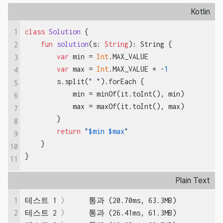
Kotlin
1
class
Solution
{

fun
solution
(s: 
String
)
: String {

2
var
 min = 
Int
.MAX_VALUE

3
var
 max = 
Int
.MAX_VALUE * -
1
4
        s.split(
" "
).forEach {

5
            min = minOf(it.toInt(), min)

6
            max = maxOf(it.toInt(), max)

7
        }

8
return
"
$min
$max
"
9
    }

10
}
11
Plain Text
1
테스트 1 〉	통과 (20.70ms, 63.3MB)

테스트 2 〉	통과 (26.41ms, 61.3MB)

2