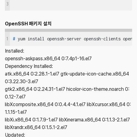
3
OpenSSH 패키지 설치
1
#
 yum install openssh-server openssh-clients opens
Installed:
openssh-askpass.x86_64 0:7.4p1-16.el7
Dependency Installed:
atk.x86_64 0:2.28.1-1.el7 gtk-update-icon-cache.x86_64
0:3.22.30-3.el7
gtk2.x86_64 0:2.24.31-1.el7 hicolor-icon-theme.noarch 0:
0.12-7.el7
libXcomposite.x86_64 0:0.4.4-4.1.el7 libXcursor.x86_64 0:
1.1.15-1.el7
libXi.x86_64 0:1.7.9-1.el7 libXinerama.x86_64 0:1.1.3-2.1.el7
libXrandr.x86_64 0:1.5.1-2.el7
Updated: