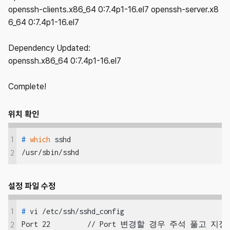
openssh-clients.x86_64 0:7.4p1-16.el7 openssh-server.x8
6_64 0:7.4p1-16.el7
Dependency Updated:
openssh.x86_64 0:7.4p1-16.el7
Complete!
위치 확인
1
#
which
 sshd
/usr/sbin/sshd
2
설정 파일 수정
1
#
 vi /etc/ssh/sshd_config
Port 22		// Port 변경할 경우 주석 풀고 지정
2