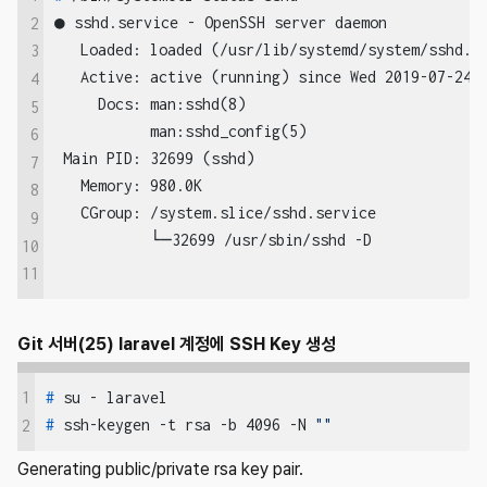
●
 sshd.service - OpenSSH server daemon

2
   Loaded: loaded (/usr/lib/systemd/system/sshd.se
3
   Active: 
active (running)
 since Wed 2019-07-24 0
4
     Docs: man:sshd(8)

5
           man:sshd_config(5)

6
 Main PID: 32699 (sshd)

7
   Memory: 980.0K

8
   CGroup: /system.slice/sshd.service

9
10
11
Git 서버(25) laravel 계정에 SSH Key 생성
1
#
 su - laravel
#
 ssh-keygen -t rsa -b 4096 -N 
""
2
Generating public/private rsa key pair.