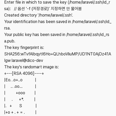
Enter file in which to save the key (/home/laravel/.ssh/id_r
sa): // 옵션 ‘-f {저장경로}’ 지정하면 안 물어봄
Created directory '/home/laravel/.ssh'.
Your identification has been saved in /home/laravel/.ssh/id_
rsa.
Your public key has been saved in /home/laravel/.ssh/id_rs
a.pub.
The key fingerprint is:
SHA256:wTvfAlbqytI6Ho+QLhboVliuMP/UD1NT0AjDz41A
Igw laravel@dico-dev
The key's randomart image is:
+---[RSA 4096]----+
|Eo. .o+..o |
| .. .oo... |
| +ooo |
| . +*. |
|. + S |
|+o + . + = . |