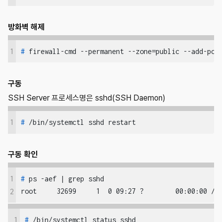
방화벽 해제
1
#
 firewall-cmd --permanent --zone=public --add-por
구동
SSH Server 프로세스명은 sshd(SSH Daemon)
1
#
 /bin/systemctl sshd restart
구동 확인
1
#
 ps -aef | grep sshd
root     32699     1  0 09:27 ?        00:00:00 /u
2
1
#
 /bin/systemctl status sshd