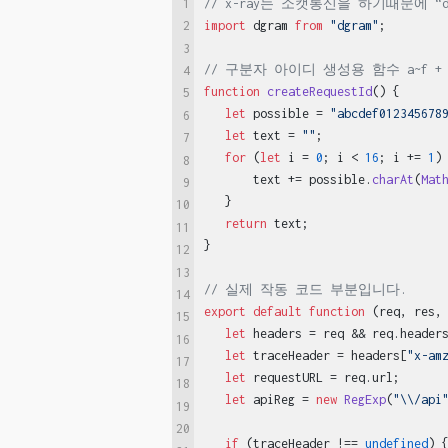
1
// x-ray는 소캣통신을 하기때문에 “
import
 dgram 
from
"dgram"
;

2
3
// 구분자 아이디 생성용 함수 a~f +
4
function
createRequestId
(
) {

5
let
 possible = 
"abcdef012345678
6
let
 text = 
""
;

7
for
 (
let
 i = 
0
; i < 
16
; i += 
1
) 
8
       text += possible.
charAt
(
Mat
9
   }

10
return
 text;

11
}

12
13
// 실제 작동 코드 부분입니다.
14
export
default
function
 (
req, res,
15
let
 headers = req && req.
header
16
let
 traceHeader = headers[
"x-am
17
let
 requestURL = req.
url
;

18
let
 apiReg = 
new
RegExp
(
"\\/api
19
20
if
 (traceHeader !== 
undefined
) {