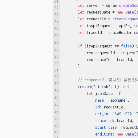
21
let
 server = dgram.
createSo
22
let
 requestDate = 
new
Date
(
23
let
 requestId = 
createReque
24
let
 isApiRequest = apiReg.
t
25
let
 traceId = traceHeader.
s
26
27
if
 (isApiRequest == 
false
) 
28
           req.
requestId
 = requestI
29
           req.
traceId
 = traceId;

30
       }

31
32
// response가 끝나면 실행합
33
       res.
on
(
"finish"
, 
() =>
 {

34
let
 jsonData = {

35
name
: 
`appname`
,

36
id
: requestId,

37
origin
: 
"AWS::EC2::
38
trace_id
: traceId,

39
start_time
: requestD
40
end_time
: 
new
Date
(