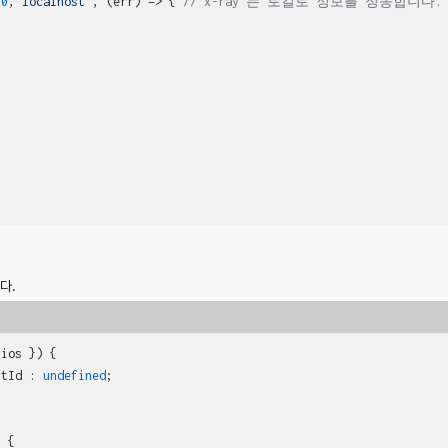
00
,
"localhost"
, 
(
err
) =>
 { 
// x-ray 는 로컬로 정보를 정송합니다.
다.
xios }
) {

stId
 : 
undefined
;

 {
