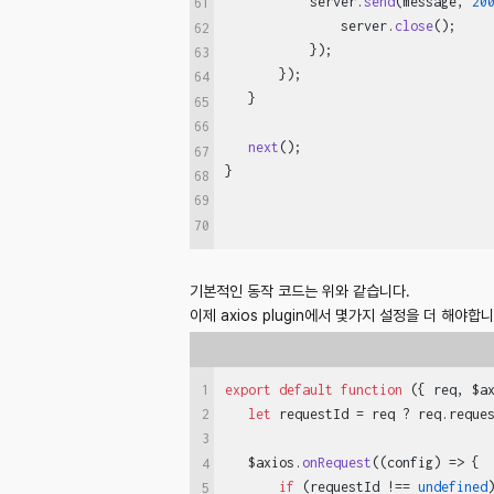
           server.
send
(message, 
20
61
               server.
close
();

62
           });

63
       });

64
   }

65
66
next
();

67
68
69
70
기본적인 동작 코드는 위와 같습니다.
이제 axios plugin에서 몇가지 설정을 더 해야합니
1
export
default
function
 (
{ req, $a
let
 requestId = req ? req.
reque
2
3
   $axios.
onRequest
(
(
config
) =>
 {

4
if
 (requestId !== 
undefined
)
5