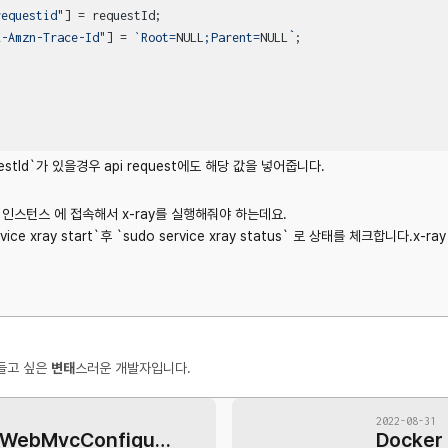
requestid"
] = requestId;

X-Amzn-Trace-Id"
] = 
`Root=
NULL
;Parent=
NULL
`
;

estId`가 있을경우 api request에도 해당 값을 넣어줍니다.
 인스턴스 에 접속해서 x-ray를 실행해줘야 하는데요.
ice xray start`후 `sudo service xray status` 로 상태를 체크합니다.x-r
들고 싶은
변태
스러운 개발자입니다.
2022-08-31
[Spring Boot] WebMvcConfigurer로 설정 자동화 추가하기