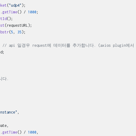
cket
(
"udp4"
);

).
getTime
() / 
1000
;

stId
();

est
(requestURL);

ubstr
(
5
, 
35
);

{ 
// api 일경우 request에 데이터를 추가합니다. (axios plugin에서
d;

니다.
Instance"
,

ate,

).
getTime
() / 
1000
,
