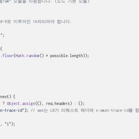
dgram” 모듈을 사용합니다. (노드 기본 모듈)
 0~9로 이루어진 16자리여야 합니다.
9"
;

{

h
.
floor
(
Math
.
random
() * possible.
length
));

 next
) {

s
 ? 
Object
.
assign
({}, req.
headers
) : {};

zn-trace-id"
]; 
// aws는 LB가 리퀘스트 헤더에 x-amzn-trace-id
"
, 
"i"
);


