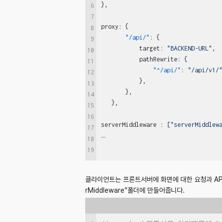
}
,
6
7
proxy
:
{
8
"/api/"
:
{
9
           target
:
"BACKEND-URL"
,
10
           pathRewrite
:
{
11
"^/api/"
:
"/api/v1/
12
}
,
13
}
,
14
}
,
15
16
serverMiddleware 
:
[
"serverMiddlew
17
18
19
클라이언트는 프론트서버에 화면에 대한 요청과 API에 
rMiddleware”폴더에 만들어줍니다.