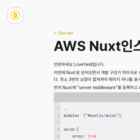
> Server
AWS Nuxt인
안녕하세요 Lovefield입니다.
이번에 Nuxt로 넘어오면서 개발 구조가 마이크로 서비
다. 최소 3번의 요청이 합쳐져야 페이지 하나를 표시
먼저 Nuxt에 “server middleware”를 등록하고
1
…

modules
:
[
"@nuxtjs/axios"
]
,
2
3
axios
:
{
4
    proxy
:
true
5