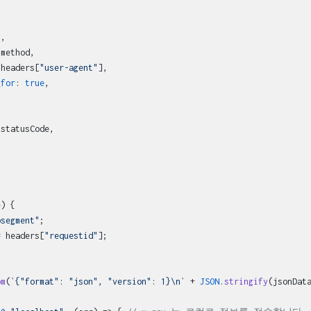
l
,

.
method
,

 headers[
"user-agent"
],

_for
: 
true
,

.
statusCode
,

e
) {

bsegment"
;

= headers[
"requestid"
];

om
(
`{"format": "json", "version": 1}\n`
 + 
JSON
.
stringify
(jsonData