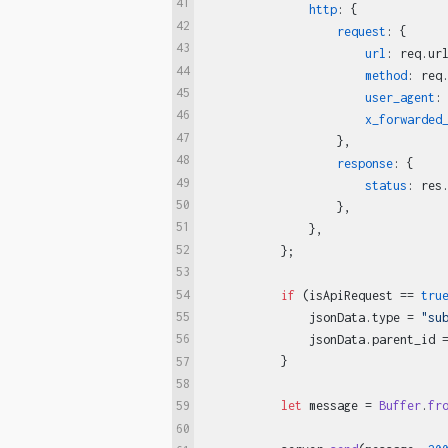
41
http
: {

42
request
: {

43
url
: req.
ur
44
method
: req
45
user_agent
:
46
x_forwarded
47
                   },

48
response
: {

49
status
: res
50
                   },

51
               },

52
           };

53
54
if
 (isApiRequest == 
tru
55
               jsonData.
type
 = 
"su
56
               jsonData.
parent_id
 
57
           }

58
let
 message = 
Buffer
.
fr
59
60