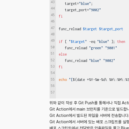
43
   target=
"blue"
;

44
   target_port=
"9002"
45
fi
46
47
func_reload 
$target
$target_port
48
49
if
 [ 
"
$target
"
 -eq 
"blue"
 ]; 
then
50
   func_reload 
"green"
"9001"
51
else
52
   func_reload 
"blue"
"9002"
53
fi
54
55
echo
"[
$(date +%Y-%m-%d\ %H\:%M\:%
56
57
위와 같이 작성 후 Git Push를 통해서나 직접 
Git Action에서 main 브런치를 기준으로 빌드합
Git Action에서 빌드된 파일을 서버에 전송합니다
Git Action에서 서버에 있는 배포 스크립트를 실
배포 스크립트에서 전달받은 압축파일을 풀고 Blue,