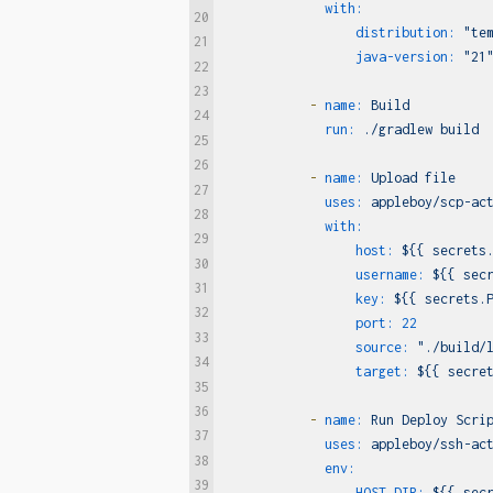
with:
20
distribution:
"te
21
java-version:
"21
22
23
-
name:
Build
24
run:
./gradlew
build
25
26
-
name:
Upload
file
27
uses:
appleboy/scp-ac
28
with:
29
host:
${{
secrets
30
username:
${{
sec
31
key:
${{
secrets.
32
port:
22
33
source:
"./build/
34
target:
${{
secre
35
36
-
name:
Run
Deploy
Scri
37
uses:
appleboy/ssh-ac
38
env:
39
HOST_DIR:
${{
sec