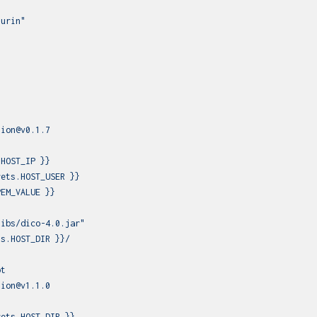
murin"
"
tion@v0.1.7
.HOST_IP
}}
rets.HOST_USER
}}
PEM_VALUE
}}
libs/dico-4.0.jar"
ts.HOST_DIR
}}/
pt
tion@v1.1.0
rets.HOST_DIR
}}