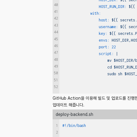
40
HOST_RUN_DIR:
${{
41
with:
42
host:
${{
secrets
43
username:
${{
sec
44
key:
${{
secrets.
45
envs:
HOST_DIR,HO
46
port:
22
47
script:
|

48
                     mv $HOST_DIR/b
49
                     cd $HOST_RUN_D
50
51
52
GitHub Action을 이용해 빌드 및 업로드를 진행한 
업데이트 해줍니다.
deploy-backend.sh
1
#!/bin/bash
2