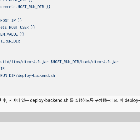
secrets.HOST_RUN_DIR
}}
.HOST_IP
}}
rets.HOST_USER
}}
PEM_VALUE
}}
ST_RUN_DIR
uild/libs/dico-4.0.jar $HOST_RUN_DIR/back/dico-4.0.jar

IR

후, 서버에 있는 deploy-backend.sh 를 실행하도록 구성했는데요. 이 deploy-