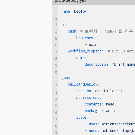
prod-deploy.yml
1
name:
Deploy
2
on:
3
push:
# 브런치에 PUSH가 될 경우
4
branches:
5
-
main
6
workflow_dispatch:
# GitHub 
7
name:
8
description:
"print nam
9
10
jobs:
11
buildAndDeploy:
12
runs-on:
ubuntu-latest
13
permissions:
14
contents:
read
15
packages:
write
16
steps:
17
-
uses:
actions/checkou
18
-
uses:
actions/setup-j
19