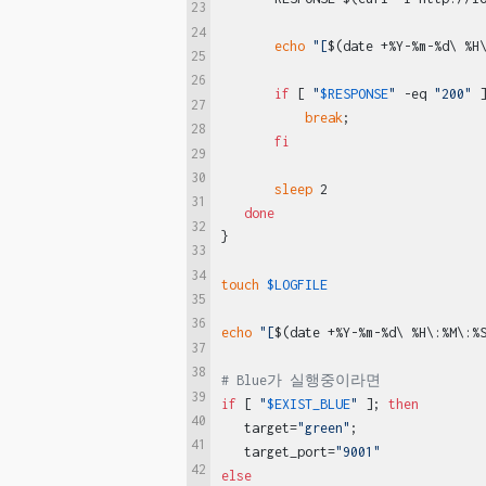
23
24
echo
"[
$(date +%Y-%m-%d\ %H
25
26
if
 [ 
"
$RESPONSE
"
 -eq 
"200"
 
27
break
;

28
fi
29
30
sleep
 2

31
done
32
}

33
34
touch
$LOGFILE
35
36
echo
"[
$(date +%Y-%m-%d\ %H\:%M\:%
37
38
# Blue가 실행중이라면
39
if
 [ 
"
$EXIST_BLUE
"
 ]; 
then
40
   target=
"green"
;

41
   target_port=
"9001"
42
else