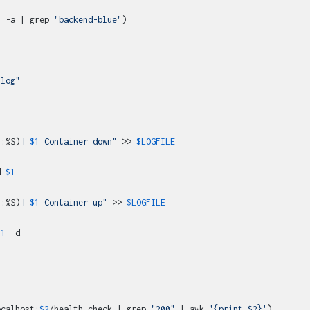
s -a | grep 
"backend-blue"
)

.log"
\:%S)
] 
$1
 Container down"
 >> 
$LOGFILE
d-
$1
\:%S)
] 
$1
 Container up"
 >> 
$LOGFILE
$1
 -d

ocalhost:
$2
/health-check | grep 
"200"
 | awk 
'{print $2}'
)
