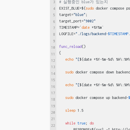
# 실행중인 blue가 있는지
3
EXIST_BLUE=$(
sudo
 docker compose p
4
target=
"blue"
;

5
target_port=
"9002"
6
TIMESTAMP=`
date
 +%Y%m`

7
LOGFILE=
"./logs/backend-
$TIMESTAMP
8
9
func_reload
()

10
{

11
echo
"[
$(date +%Y-%m-%d\ %H\:%M
12
13
sudo
 docker compose down backen
14
15
echo
"[
$(date +%Y-%m-%d\ %H\:%M
16
17
sudo
 docker compose up backend-
18
19
sleep
 1.5

20
21
while
true
; 
do
22
       RESPONSE=$(curl -I http://l