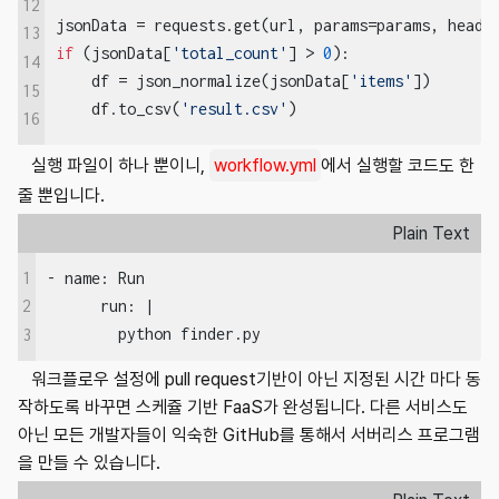
12
13
if
 (jsonData[
'total_count'
] > 
0
):

14
    df = json_normalize(jsonData[
'items'
])

15
    df.to_csv(
'result.csv'
)
16
실행 파일이 하나 뿐이니,
workflow.yml
에서 실행할 코드도 한
줄 뿐입니다.
Plain Text
1
- name: Run

      run: |

2
        python finder.py
3
워크플로우 설정에 pull request기반이 아닌 지정된 시간 마다 동
작하도록 바꾸면 스케쥴 기반 FaaS가 완성됩니다. 다른 서비스도
아닌 모든 개발자들이 익숙한 GitHub를 통해서 서버리스 프로그램
을 만들 수 있습니다.