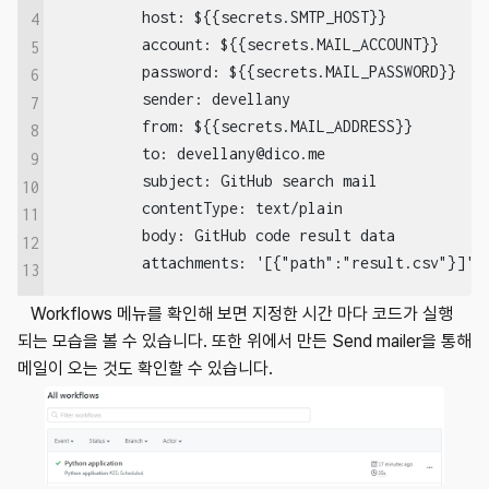
          host: ${{secrets.SMTP_HOST}}

4
          account: ${{secrets.MAIL_ACCOUNT}}

5
          password: ${{secrets.MAIL_PASSWORD}}

6
          sender: devellany

7
          from: ${{secrets.MAIL_ADDRESS}}

8
          to: devellany@dico.me

9
          subject: GitHub search mail

10
          contentType: text/plain

11
          body: GitHub code result data

12
          attachments: '[{"path":"result.csv"}]'
13
Workflows 메뉴를 확인해 보면 지정한 시간 마다 코드가 실행
되는 모습을 볼 수 있습니다. 또한 위에서 만든 Send mailer을 통해
메일이 오는 것도 확인할 수 있습니다.