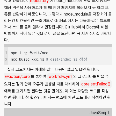
않고 있습니다.
repository
에 node_module이 포함 되지 않으면
해당 액션을 사용하고자 할 때 관련 패키지를 불러오지 못 하고 오
류를 반환하기 때문입니다. 그렇다고 node_module을 저장소에 올
리는건 비효율적인 구조이므로 GitHub에서는 다음과 같은 빌드를
거쳐 코드를 올려 달라고 권장합니다. GitHub에서 Docs에 해결
방법까지 적어 놓은 것으로 이 글을 보신다면 꼭 지켜주시길 바랍니
다.
1
npm i -g @zeit/ncc

ncc build xxx.js 
# dist/index.js 생성
2
실제 코드에서는 아래와 같은 내용만 알고 있으면 됩니다.
@action/core
를 통하여
workfolw.yml
의 프로퍼티를 받을 수
있다는 점과 함께 오류가 발생할 때를 대비하여
core.setFailed()
에러를 표기하면 된다는 것을 말이죠. 이 외는 재량껏 코드를 작성
하면 됩니다. 참 쉽죠? 나머지는 평소에 치던 코드대로 작성하면 됩
니다.
JavaScript