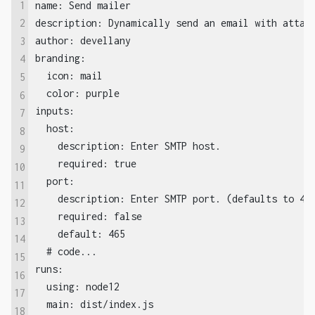
1
name: Send mailer

description: Dynamically send an email with attach
2
author: devellany

3
branding:

4
  icon: mail

5
  color: purple

6
inputs:

7
  host:

8
    description: Enter SMTP host.

9
    required: true

10
  port:

11
    description: Enter SMTP port. (defaults to 465
12
    required: false

13
    default: 465

14
  # code...

15
runs:

16
  using: node12

17
  main: dist/index.js
18