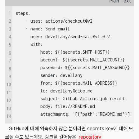
Plain Text
1
steps:

    - uses: actions/checkout@v2

2
    - name: Send email

3
      uses: devellany/send-mail@v1.0.2

4
      with:

5
          host: ${{secrets.SMTP_HOST}}

6
          account: ${{secrets.MAIL_ACCOUNT}}

7
          password: ${{secrets.MAIL_PASSWORD}}

8
          sender: devellany

9
          from: ${{secrets.MAIL_ADDRESS}}

10
          to: devellany@dico.me

11
          subject: Github Actions job result

12
          body: file://README.md

13
          attachments: '[{"path":"README.md"}]'
14
GitHub에 대해 익숙하지 않은 분이라면 secrets key에 대해 모
르실 수도 있는데요. 링크를 걸어놓은
repository