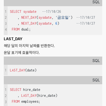
SQL
1
SELECT
sysdate
--17/10/26
    , 
NEXT_DAY
(
sysdate
, 
'금요일'
)  
--17/10/27
2
    , 
NEXT_DAY
(
sysdate
, 
6
)         
--17/10/27
3
FROM
 dual;
4
LAST_DAY
해당 달의 마지막 날짜를 반환한다.
윤달 표기에 효율적이다.
SQL
1
LAST_DAY
(date)
SQL
1
SELECT
 hire_date

    , 
LAST_DAY
(hire_date)

2
FROM
 employees;
3