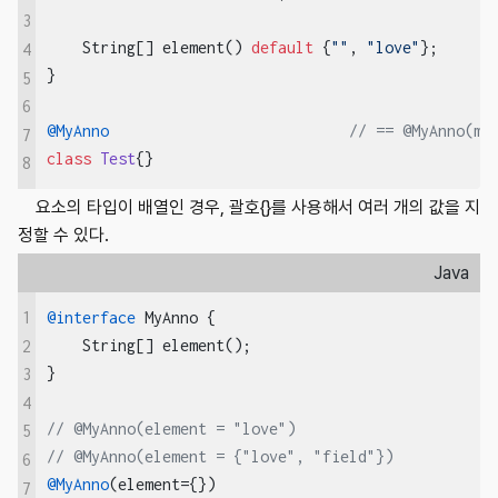
3
    String[] element() 
default
 {
""
, 
"love"
};

4
}

5
6
@MyAnno
// == @MyAnno(me
7
class
Test
{}
8
요소의 타입이 배열인 경우, 괄호{}를 사용해서 여러 개의 값을 지
정할 수 있다.
Java
1
@interface
 MyAnno {

    String[] element();

2
}

3
4
// @MyAnno(element = "love")                  
5
// @MyAnno(element = {"love", "field"})      
6
@MyAnno
(element={})                              
/
7