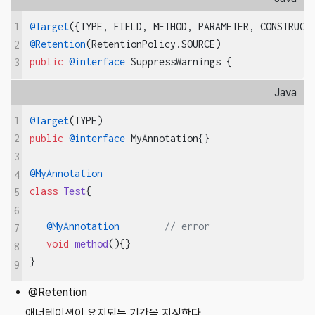
1
@Target
@Retention
2
public
@interface
 SuppressWarnings {
3
Java
1
@Target
public
@interface
 MyAnnotation{}

2
3
@MyAnnotation
4
class
Test
{        

5
6
@MyAnnotation
// error
7
void
method
()
{}

8
}
9
@Retention
애너테이션이 유지되는 기간을 지정한다.