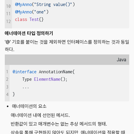
@MyAnno
(
"String value()"
10
@MyAnno
(
"one"
11
class
Test
{}
12
애너테이션 타입 정의하기
'@' 기호를 붙이는 것을 제외하면 인터페이스를 정의하는 것과 동일
하다.
Java
1
@interface
 AnnotationName{

Type 
ElementName
()
;

2
    ...

3
}
4
애너테이션의 요소
애너테이션 내에 선언된 메서드.
반환값이 있고 매개변수는 없는 추상 메서드의 형태.
상속을 통해 구현하지 않아도 되지만, 애너테이션을 적용할 때