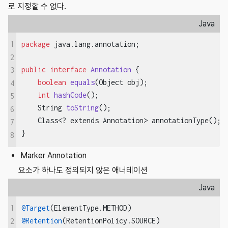
로 지정할 수 없다.
Java
1
package
 java.lang.annotation;

2
public
interface
Annotation
{

3
boolean
equals
(Object obj)
;

4
int
hashCode
()
;

5
String 
toString
()
;

6
    Class<? extends Annotation> annotationType();

7
}
8
Marker Annotation
요소가 하나도 정의되지 않은 애너테이션
Java
1
@Target
@Retention
2