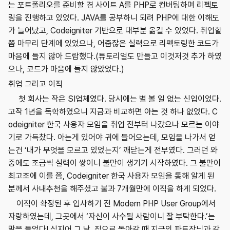
는 포트폴리오를 준비할 겸 사이트 A를 PHP로 컨버팅하며 리펙토
링을 진행하고 있었다. JAVA를 공부하니 되려 PHP에 대한 이해도
가 늘어났고, Codeigniter 기반으로 대부분 옮길 수 있었다. 취업할
쯤 마무리 단계에 있었으나, 어줍잖은 실력으로 리펙토링한 코드가
마음에 들지 않아 드랍했다.(튜토리얼도 만들고 이것저것 추가 하였
으나, 코드가 마음에 들지 않았었다.)
취업 그리고 이직
첫 회사는 작은 SI업체였다. 당시에는 별 볼 일 없는 신입이었다.
고작 1년을 독학하였으니 지금과 비교하면 아는 것 하나 없었다. C
odeigniter 한국 사용자 모임을 취업 전부터 나갔으나 모르는 이야
기로 가득찼다. 아는게 있어야 귀에 들어오는데, 모임을 나가서 얻
는건 ‘내가 무엇을 모르고 있었는지’ 깨닫는게 전부였다. 그러던 와
중에도 조금씩 실력이 쌓이니 불만이 생기기 시작하였다. 그 불만이
최고조에 이를 쯤, Codeigniter 한국 사용자 모임을 통해 알게 된
분께서 사내추천을 해주셨고 불과 7개월만에 이직을 하게 되었다.
이직이 확정된 후 입사하기 전 Modern PHP User Group에서
자랑하였는데, 그곳에서 ‘자신이 사수될 사람이니 잘 부탁한다.’는
말을 들었다! 심지어 그 날, 집으로 돌아갈 때 지금의 파트장님과 같