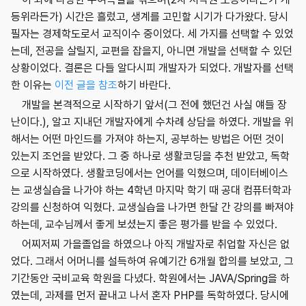
등위라든가) 시간은 흘렀고, 생계를 고민할 시기가 다가왔다. 당시
필자는 경제학도로서 교직이수 중이었다. 세 가지를 선택할 수 있었
는데, 전공을 살릴지, 교편을 잡을지, 아니면 개발을 선택할 수 있던
상황이었다. 결론은 다들 알다시피 개발자가 되었다. 개발자를 선택
한 이유는
이전 글을 참조
하기 바란다.
개발을 본격적으로 시작하기 앞서(그 전에 했던건 사실 얘들 장
난이다.), 알고 지내던 개발자에게 수차례 상담을 하였다. 개발을 위
해서는 어떤 마인드를 가져야 하는지, 공부하는 방법은 어떤 것이
있는지 조언을 받았다. 그 중 하나로 생활코딩을 추천 받았고, 독학
으로 시작하였다. 생활코딩에서는 언어를 익혔으며, 데이터베이스
는 교생실습을 나가야 하는 4학년 마지막 학기 때 공대 컴퓨터학과
강의를 신청하여 익혔다. 교생실습을 나가면 한달 간 강의를 빠져야
하는데, 교수님께서 좋게 보셨는지 좋은 평가를 받을 수 있었다.
어찌저찌 가을졸업을 하였으나 아직 개발자로 취업할 자신은 없
었다. 그래서 어머니를 설득하여 유예기간 6개월 합의를 보았고, 그
기간동안 국비교육 학원을 다녔다. 학원에서는 JAVA/Spring을 하
였는데, 과제를 먼저 끝내고 나서 혼자 PHP를 독학하였다. 당시에