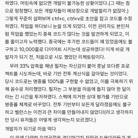
하였다. 머릿속에 없으면 개발이 불가능한 상황이었다.(그 때는 참
으로 멍청했다. 모든 개발자들이 메모장으로 개발할리가 없잖아.)
그렇게 꾸준히 살펴보며 ctrl+c, ctrl+v로 초안을 잡고 코드를 수정
하였다. 작업을 하다보니 눈을 뜨게 되었다. 이전 관리자도 본인처
럼 작업을 했었는지 중복 코드가 많다는 것을 발견하게 되었고, 이
를 줄이고자 노력했다. 종국에는 추가한 코드들이 꽤 있었음에도 불
구하고 10,000줄로 다이어트 시키는데 성공하였다! 이게 바로 개
발자가 되기 전, 처음으로 시도 했었던 리펙토링이다.
무려 33% 압축을 해낸 필자는 자신감이 붙어 훗날 또다른 프로
젝트를 시도하는데, 바로 기반 전투 계산식을 갈아엎는 것이었다.
당시 코드로는 명중률 100%를 구현할 수 없었고, 이를 극복하기 위
해 꼼수로 처리했었다. 필자는 그 부분을 마음에 들지 않아 한 달이
라는 긴 시간을 투자하였다. 스펙에 의거한 상대 평가를 기반으로
명중률 체계로 바꾸었다. 전투 기반부터 모든게 달라졌음에도 불구
하고 벨런스는 이전과 큰 차이를 만들어내지 않았다!(라고 생각하지
만 당시 유저들은 어떻게 생각하는지 모르겠다.)
개발자가 되기로 마음 먹다
이 외에 다양한 우여곡절을 겪으며(2차 저작권 도용이라든가 게