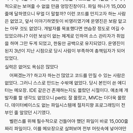
적으로는 보여줄 수 없을 만큼 엉망진창이다. 파일 하나가 15,000
줄에 달하였으니 무얼 더 말할까? 이런 코드를 만지고자 하는 사람
은 없었고, 앞서 이야기하였듯이 비영리였기에 운영진은 보람 맡고
는 아무 것도 없었다. 개발자를 목표했다면 연습장 정도로 여길 수
있었으려나? 이런 보상이 없는 체계로 인하여 소스 관리자가 취업
을 하며 그만 두게 되었고, 한동안 공백으로 유지되었다. 운영진이
된지 3년이 지난 시점으로 당시 사람이 부족하여 총책임자가 되어
있었다.
실력은 없어도 욕심은 많았다
어쩌겠는가? 하고자 하는건 많았고 코드를 만질 수 있는 사람은
없었다. 그러니 스스로 만드는 수밖에 없었다. 당시 본인이 쓴 에디
터는 메모장. IDE 같은건 존재하는지도 몰랐던 시절이다. 애초에 개
발자를 할 생각도 없었으니 perl도 잘 몰랐고, MVC는 더더욱 몰랐
다. 데이터베이스도 없는 파일시스템에 절차지향 프로그래밍이 전
부인 줄 알았던 시기였다.
벨런스를 위해 필수적으로 건들어야 했던 파일이 바로 15,000줄
짜리 파일이다. 이를 메모장으로 살펴보며 전부 머릿속에 넣어야만